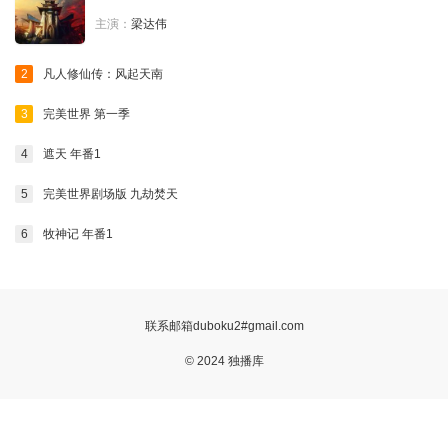
主演：
梁达伟
第12集
第11集
第10集
第09集
2
凡人修仙传：风起天南
第08集
第07集
第06集
第05集
3
完美世界 第一季
第04集
第03集
第02集
第01集
4
遮天 年番1
5
完美世界剧场版 九劫焚天
6
牧神记 年番1
联系邮箱duboku2#gmail.com
© 2024 独播库