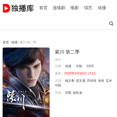
首页
连续剧
电影
综艺
动漫
首页
/
动漫
/
紫川 第二季
紫川 第二季
评分：
分类：
动漫
大陆
2025
更新：
2026年6月16日 13:11
主演：
钱文青
贺文潇
乔诗语
张杰
宝木
中阳
导演：
刘莹
祖欣龙