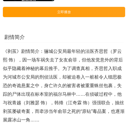
立即播放
剧情简介
《剥茧》剧情简介：骊城公安局最年轻的法医齐思哲（罗云
熙 饰），因一场车祸失去了女友俞菲，但他发觉意外的背后
似乎隐藏着神秘的幕后推手。为了调查真相，齐思哲入职成
为河城市公安局的刑侦法医，却被迫卷入一桩桩令人细思极
恐的奇诡悬案之中，身亡许久的被害者被重重蛛丝包裹，失
踪的尸体出现在标本室的福尔马林中……在侦破过程中，他
与祝青越（刘雅瑟 饰），韩烽（江奇霖 饰）强强联合，抽丝
剥茧屡破奇案，而牵涉当年俞菲之死的“原钻”毒品案，也逐渐
展露冰山一角……