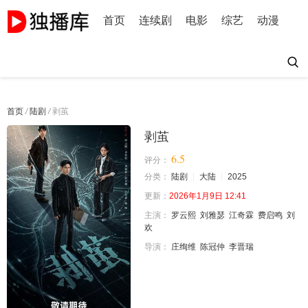
首页
连续剧
电影
综艺
动漫
首页
/
陆剧
/
剥茧
剥茧
6.5
评分：
分类：
陆剧
大陆
2025
更新：
2026年1月9日 12:41
主演：
罗云熙
刘雅瑟
江奇霖
费启鸣
刘
欢
导演：
庄绚维
陈冠仲
李晋瑞