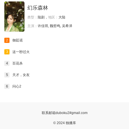
幻乐森林
类型：
陆剧，
地区：
大陆
主演：
许佳琪, 魏哲鸣, 吴希泽
2
御廷谣
3
这一秒过火
4
百花杀
5
天才，女友
6
问心2
联系邮箱duboku2#gmail.com
© 2024 独播库