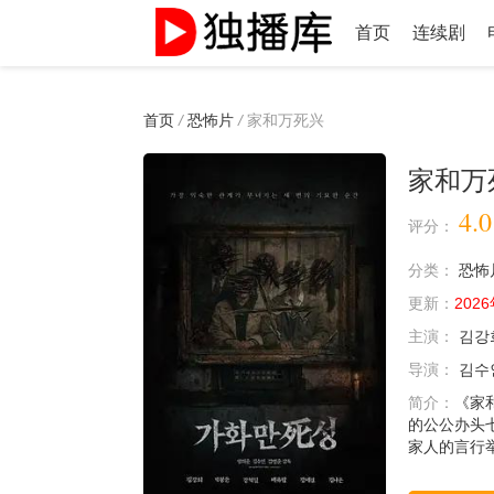
首页
连续剧
首页
/
恐怖片
/
家和万死兴
家和万
4.0
评分：
分类：
恐怖
更新：
2026
主演：
김강
导演：
김수인
简介：
《家
的公公办头
家人的言行举