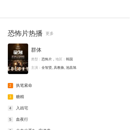
恐怖片热播
更多
群体
类型：
恐怖片，
地区：
韩国
主演：
全智贤, 具教焕, 池昌旭
执笔索命
2
糖精
3
入凶宅
4
血夜行
5