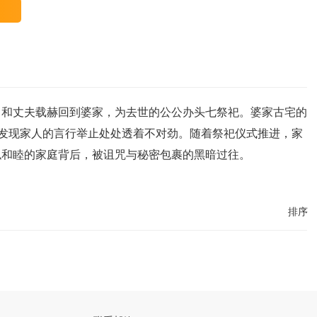
，和丈夫载赫回到婆家，为去世的公公办头七祭祀。婆家古宅的
，发现家人的言行举止处处透着不对劲。随着祭祀仪式推进，家
似和睦的家庭背后，被诅咒与秘密包裹的黑暗过往。
排序