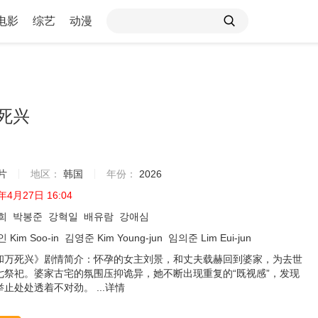
电影
综艺
动漫
死兴
片
地区：
韩国
年份：
2026
年4月27日 16:04
희
박봉준
강혁일
배유람
강애심
 Kim Soo-in
김영준 Kim Young-jun
임의준 Lim Eui-jun
和万死兴》剧情简介：怀孕的女主刘景，和丈夫载赫回到婆家，为去世
七祭祀。婆家古宅的氛围压抑诡异，她不断出现重复的“既视感”，发现
止处处透着不对劲。 ...
详情