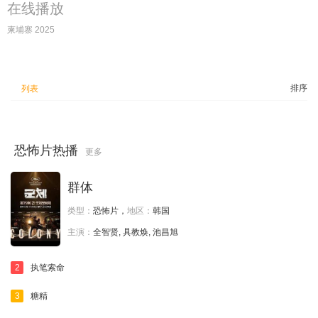
在线播放
柬埔寨 2025
排序
列表
恐怖片热播
更多
群体
类型：
恐怖片，
地区：
韩国
主演：
全智贤, 具教焕, 池昌旭
2
执笔索命
3
糖精