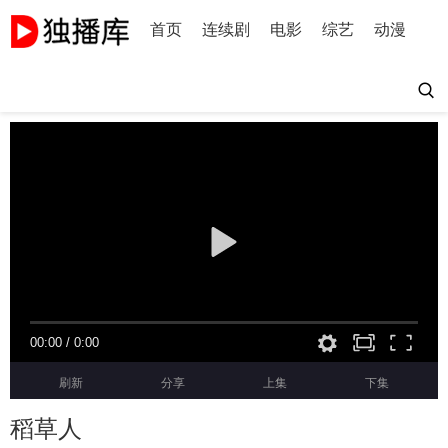
首页
连续剧
电影
综艺
动漫
00:00
/
0:00
刷新
分享
上集
下集
稻草人