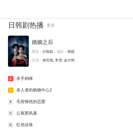
日韩剧热播
更多
婚姻之后
类型：
日韩剧，
地区：
韩国
主演：
南宫珉, 李雪, 金大明
杀手妈咪
2
杀人者的购物中心2
3
毛骨悚然的恋爱
4
公寓黑风暴
5
红色珍珠
6