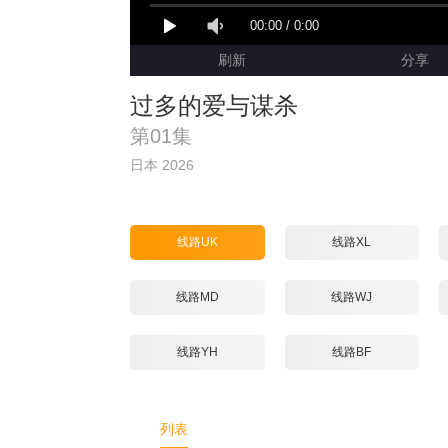
00:00
/
0:00
刷新
分享
过多的爱与谋杀
第01集
日本 2026
线路UK
线路XL
线路MD
线路WJ
线路YH
线路BF
列表