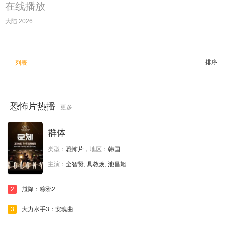
在线播放
大陆 2026
排序
列表
恐怖片热播
更多
群体
类型：
恐怖片，
地区：
韩国
主演：
全智贤, 具教焕, 池昌旭
2
馗降：粽邪2
3
大力水手3：安魂曲