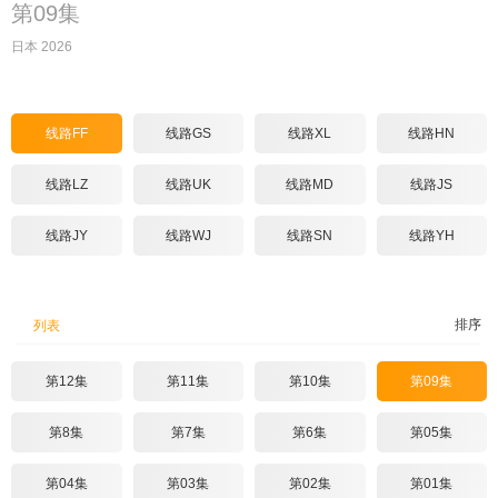
第09集
日本 2026
线路FF
线路GS
线路XL
线路HN
线路LZ
线路UK
线路MD
线路JS
线路JY
线路WJ
线路SN
线路YH
排序
列表
第12集
第11集
第10集
第09集
第8集
第7集
第6集
第05集
第04集
第03集
第02集
第01集