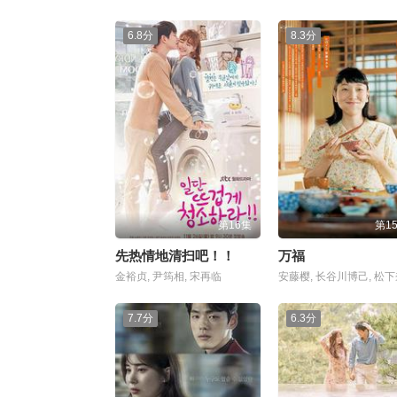
6.8分
8.3分
第16集
第1
先热情地清扫吧！！
万福
金裕贞, 尹筠相, 宋再临
安藤樱, 长谷川博己, 松
7.7分
6.3分