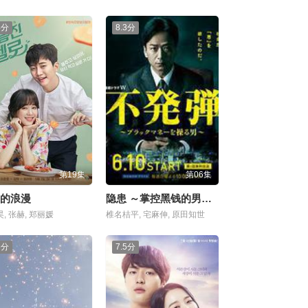
4分
8.3分
第19集
第06集
的浪漫
隐患 ～掌控黑钱的男人～
, 张赫, 郑丽媛
椎名桔平, 宅麻伸, 原田知世
6分
7.5分