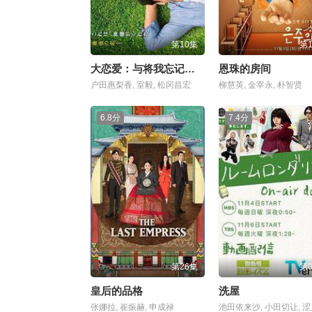
第10集
第
大恋爱：与将我忘记的你
恩珠的房间
户田惠梨香, 室毅, 松冈昌宏
柳慧英, 金宰永, 朴智贤
6.8分
7.4分
第26集
第
皇后的品格
洗屋
张娜拉, 崔振赫, 申成禄