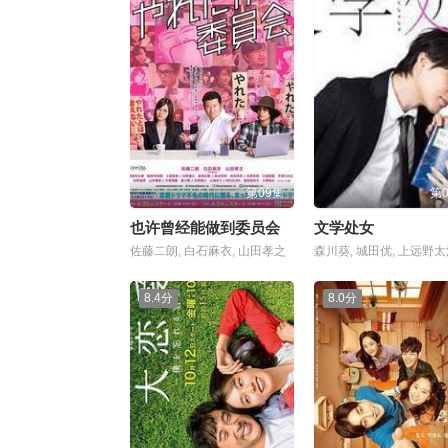
第09集
第
也许曾经能做到委员会
文学处女
佐藤二朗, 白石麻衣, 山田孝之
森川葵, 城田优, 上远野
8.4分
8.0分