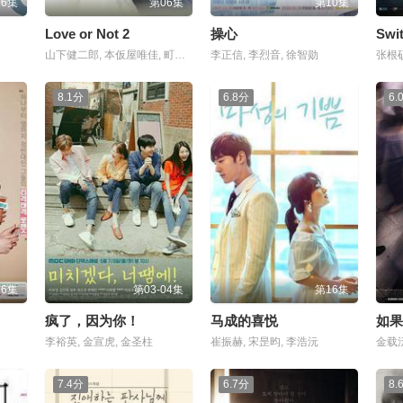
16集
第06集
第10集
Love or Not 2
操心
Sw
山下健二郎, 本仮屋唯佳, 町田启太
李正信, 李烈音, 徐智勋
张根硕
8.1分
6.8分
6.
16集
第03-04集
第16集
疯了，因为你！
马成的喜悦
如果
李裕英, 金宣虎, 金圣柱
崔振赫, 宋昰昀, 李浩沅
金载沅
7.4分
6.7分
8.