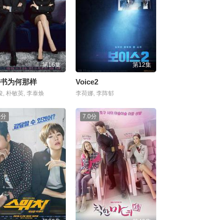
第16集
第12集
书为何那样
Voice2
, 朴敏英, 李泰焕
李荷娜, 李阵郁
0分
7.0分