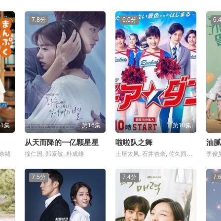
7.8分
6.0分
6.
51集
第16集
第10集
从天而降的一亿颗星星
啦啦队之舞
油腻
下奈绪
徐仁国, 郑素敏, 朴成雄
土屋太凤, 石井杏奈, 佐久间由衣
李俊昊
7.5分
7.4分
7.