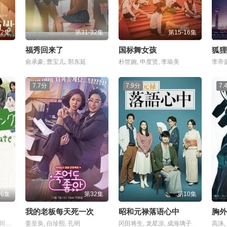
12集
第31-32集
第15-16集
福秀回来了
国标舞女孩
狐狸
俞承豪, 曹宝儿, 郭东延
朴世婉, 申度贤, 李瑜美
李帝勋
7.7分
7.9分
7.
06集
第32集
第10集
我的老板每天死一次
昭和元禄落语心中
池田依来沙, 小田切让, 涩川清彦
姜至奂, 白珍熙, 孔明
冈田将生, 龙星凉, 成海璃子
高洙,