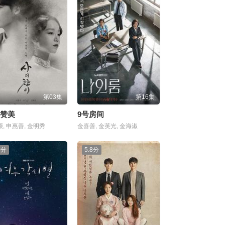
第03集
第16集
赞美
9号房间
, 申惠善, 金明秀
金喜善, 金英光, 金海淑
0分
5.8分