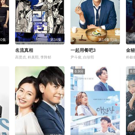
30集
第34集
第14集完结
名流真相
一起用餐吧3
金秘
高贤贞, 朴真熙, 李阵郁
尹斗俊, 白珍熙
朴叙俊
6.9分
8.