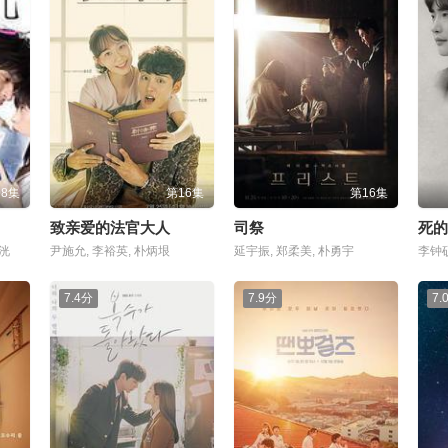
08集
第16集
第16集
致亲爱的法官大人
司祭
死的
太洸
尹施允, 李裕英, 朴炳垠
延宇振, 郑柔美, 朴勇宇
李钟硕
7.4分
7.9分
7.