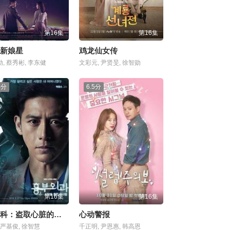
第16集
第16集
新娘星
鸡龙仙女传
, 蔡秀彬, 李东健
文彩元, 尹贤旻, 徐智勋
4分
6.5分
第16集
第16集
胸外科：盗取心脏的医生们
心动警报
 严基俊, 徐智慧
千正明, 尹恩惠, 韩高恩