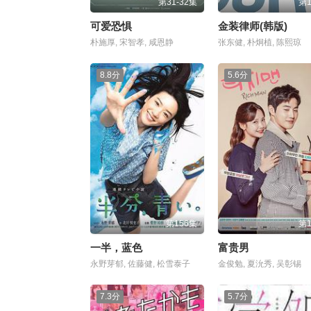
第31-32集
第
可爱恐惧
金装律师(韩版)
朴施厚, 宋智孝, 咸恩静
张东健, 朴炯植, 陈熙琼
8.8分
5.6分
第156集
第
一半，蓝色
富贵男
永野芽郁, 佐藤健, 松雪泰子
金俊勉, 夏沇秀, 吴彰锡
7.3分
5.7分