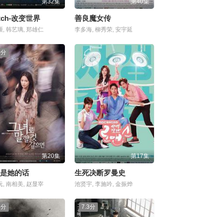
第32集
第40集
itch-改变世界
善良魔女传
, 韩艺璃, 郑雄仁
李多海, 柳秀荣, 安宇延
0分
第20集
第17集
是她的话
生死决断罗曼史
, 南相美, 赵显宰
池贤宇, 李施吟, 金振烨
6分
7.3分