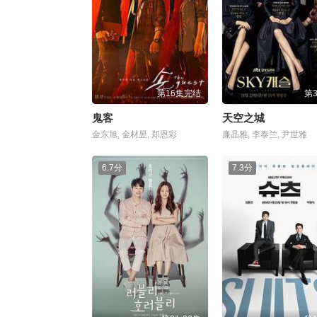
第16集完结
第
鬼客
天空之城
金东旭, 金材昱, 郑恩彩
廉晶雅, 李泰兰, 尹世雅
6.7分
7.3分