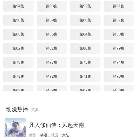
第94集
第93集
第92集
第91集
第90集
第89集
第88集
第87集
第86集
第85集
第84集
第83集
第82集
第81集
第80集
第79集
第78集
第77集
第75集
第74集
第73集
第72集
第71集
第70集
第69集
第68集
第67集
第66集
第65集
第64集
第63集
第62集
动漫热播
更多
第61集
第60集
第59集
第58集
凡人修仙传：风起天南
第57集
第56集
第55集
第54集
类型：
动漫，
地区：
大陆