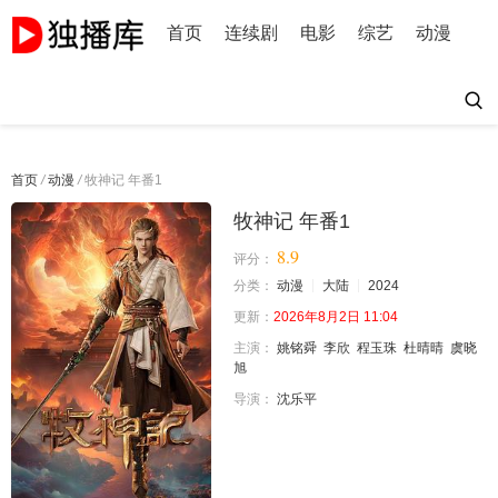
首页
连续剧
电影
综艺
动漫
首页
/
动漫
/
牧神记 年番1
牧神记 年番1
8.9
评分：
分类：
动漫
大陆
2024
更新：
2026年8月2日 11:04
主演：
姚铭舜
李欣
程玉珠
杜晴晴
虞晓
旭
导演：
沈乐平