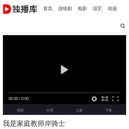
首页
连续剧
电影
综艺
动漫
00:00
/
0:00
刷新
分享
上集
下集
我是家庭教师岸骑士