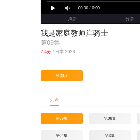
00:00
/
0:00
刷新
分享
我是家庭教师岸骑士
第09集
7.4分
/
日本 2026
线路LZ
列表
第09集
第08集
第04集
第3集