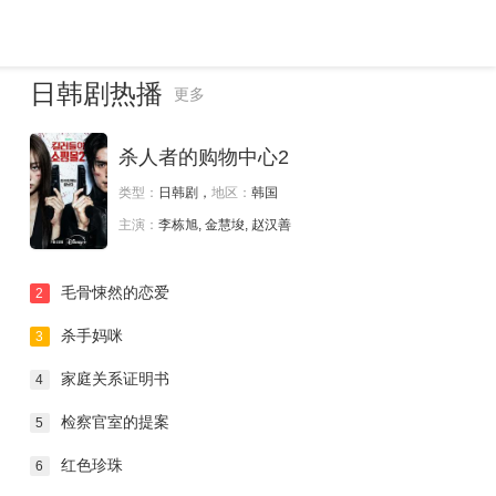
日韩剧热播
更多
杀人者的购物中心2
类型：
日韩剧，
地区：
韩国
主演：
李栋旭, 金慧埈, 赵汉善
毛骨悚然的恋爱
2
杀手妈咪
3
家庭关系证明书
4
检察官室的提案
5
红色珍珠
6